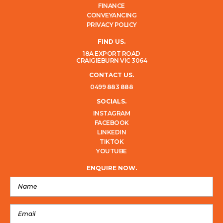
FINANCE
CONVEYANCING
PRIVACY POLICY
FIND US.
18A EXPORT ROAD
CRAIGIEBURN VIC 3064
CONTACT US.
0499 883 888
SOCIALS.
INSTAGRAM
FACEBOOK
LINKEDIN
TIKTOK
YOUTUBE
ENQUIRE NOW.