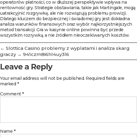
operatorów płatności, co w dłuższej perspektywie wpływa na
rentowność gry. Strategie obstawiania, takie jak Martingale, mogą
uatrakcyjnić rozgrywkę, ale nie rozwiązują problemu prowizji.
Dlatego kluczem do bezpiecznej i świadomej gry jest dokładna
analiza warunków finansowych oraz wybór najkorzystniejszych
metod transakcji. Gra w kasynie online powinna być przede
wszystkim rozrywką, a nie źródłem nieoczekiwanych kosztów.
←
Slottica Casino problemy z wyplatami i analiza skarg
graczy
→
941czm8i6hl4uy3l6
Leave a Reply
Your email address will not be published.
Required fields are
marked
*
Comment
*
Name
*