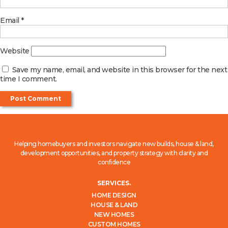
Email
*
Website
Save my name, email, and website in this browser for the next
time I comment.
Helping homebuyers and investors navigate new builds, house & land,
development opportunities, and property strategy with clarity and
confidence
SERVICES.
HOME DESIGN
HOUSE & LAND
NEW HOMES
CUSTOM HOMES