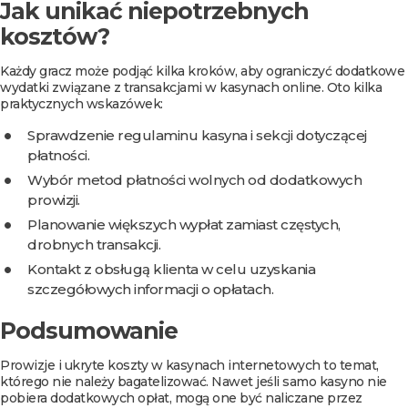
Jak unikać niepotrzebnych
kosztów?
Każdy gracz może podjąć kilka kroków, aby ograniczyć dodatkowe
wydatki związane z transakcjami w kasynach online. Oto kilka
praktycznych wskazówek:
Sprawdzenie regulaminu kasyna i sekcji dotyczącej
płatności.
Wybór metod płatności wolnych od dodatkowych
prowizji.
Planowanie większych wypłat zamiast częstych,
drobnych transakcji.
Kontakt z obsługą klienta w celu uzyskania
szczegółowych informacji o opłatach.
Podsumowanie
Prowizje i ukryte koszty w kasynach internetowych to temat,
którego nie należy bagatelizować. Nawet jeśli samo kasyno nie
pobiera dodatkowych opłat, mogą one być naliczane przez