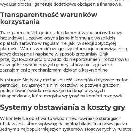
pobiera
wydłuża proces i generuje dodatkowe obciążenia finansowe.
dodatkowe
Transparentność warunków
oplaty
korzystania
od
transakcji
Transparentność to jeden z fundamentów zaufania w branży
hazardowej. Uczciwe kasyna jasno informują o wszelkich
opłatach, zarówno w regulaminie, jak i w sekcji dotyczącej
płatności. Warto zwrócić uwagę, czy informacje o prowizjach są
łatwo dostępne i napisane w sposób zrozumiały. Brak
przejrzystości często prowadzi do nieporozumień i rozczarowań,
szczególnie wśród nowych graczy, którzy nie są jeszcze
zaznajomieni z mechanizmami działania kasyn online.
Na stronie
Slottyway
można znaleźć szczegóły dotyczące metod
płatności i związanych z nimi kosztów. To pozwala graczom
podejmować świadome decyzje i uniknąć przykrych
niespodzianek, które mogłyby wpłynąć na komfort rozgrywki.
Systemy obstawiania a koszty gry
W kontekście opłat warto wspomnieć również o strategiach
obstawiania, które wpływają na ogólny bilans finansowy gracza.
Jednym z najpopularniejszych systemów stosowanych w ruletce