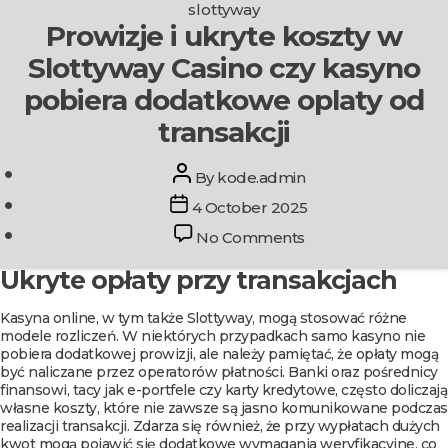
Skip
Problematyka prowizji w kasynach
Categories
slottyway
to
Prowizje i ukryte koszty w
online
Get In Touch
the
Slottyway Casino czy kasyno
content
Gra w kasynach online to dla wielu osób forma rozrywki, ale
pobiera dodatkowe oplaty od
równocześnie także inwestycja czasu i pieniędzy. Wybierając
platformę do gry, gracze często kierują się ofertą bonusów,
transakcji
szerokim wyborem gier czy opiniami innych użytkowników.
Jednak jednym z kluczowych aspektów, na które warto zwrócić
uwagę, są
prowizje i ukryte koszty
. W przypadku kasyn
Post
By
kode.admin
internetowych mogą one dotyczyć zarówno wpłat, jak i wypłat
author
Post
środków. Nie każde kasyno działa w pełni transparentnie, więc
4 October 2025
sprawdzenie warunków finansowych jest niezbędne przed
date
on
No Comments
rozpoczęciem gry.
Prowizje
Ukryte opłaty przy transakcjach
i
ukryte
Kasyna online, w tym także Slottyway, mogą stosować różne
koszty
modele rozliczeń. W niektórych przypadkach samo kasyno nie
w
pobiera dodatkowej prowizji, ale należy pamiętać, że opłaty mogą
Slottyway
być naliczane przez operatorów płatności. Banki oraz pośrednicy
Casino
finansowi, tacy jak e-portfele czy karty kredytowe, często doliczają
własne koszty, które nie zawsze są jasno komunikowane podczas
czy
realizacji transakcji. Zdarza się również, że przy wypłatach dużych
kasyno
kwot mogą pojawić się dodatkowe wymagania weryfikacyjne, co